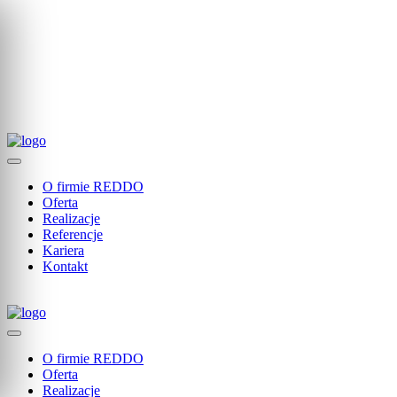
32 270 19 36
biuro@reddogliwice.pl
Nasza społeczność
O firmie REDDO
Oferta
Realizacje
Referencje
Kariera
Kontakt
O firmie REDDO
Oferta
Realizacje